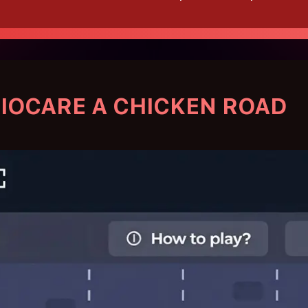
 GIOCARE A CHICKEN ROAD