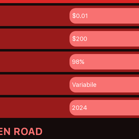
$0.01
$200
98%
Variabile
2024
EN ROAD