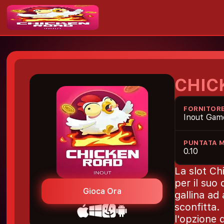
CHIC
FORNITORE
Inout Gam
PUNTATA M
0.10
La slot Ch
per il suo 
Gioca Ora
gallina ad
sconfitta. 
l'opzione 