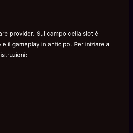
are provider. Sul campo della slot è
e il gameplay in anticipo. Per iniziare a
struzioni: