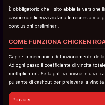
È obbligatorio che il sito abbia la versione l
casinò con licenza aiutano le recensioni di g
conclusioni preliminari.
COME FUNZIONA CHICKEN RO
Capire la meccanica di funzionamento della sl
Ad ogni passo il coefficiente di vincita tota
moltiplicatori. Se la gallina finisce in una 
pulsante di cashout per prelevare la vincita
Provider